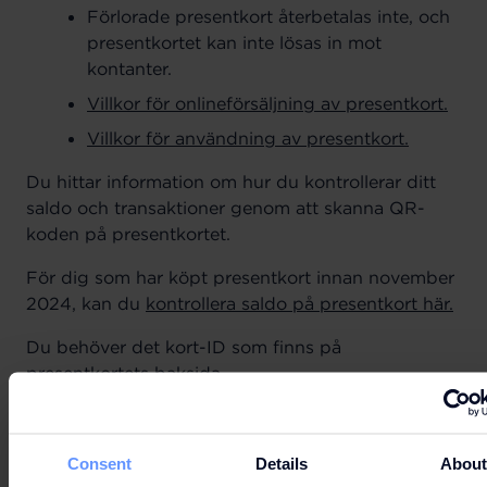
Förlorade presentkort återbetalas inte, och
presentkortet kan inte lösas in mot
kontanter.
Villkor för onlineförsäljning av presentkort.
Villkor för användning av presentkort.
Du hittar information om hur du kontrollerar ditt
saldo och transaktioner genom att skanna QR-
koden på presentkortet.
För dig som har köpt presentkort innan november
2024, kan du
kontrollera saldo på presentkort här.
Du behöver det kort-ID som finns på
presentkortets baksida.
Vid ”Okänt kort ID – vänligen försök igen" har
giltighetstiden för presentkortet sannolikt gått ut.
Consent
Details
Abou
Frågor? Kontakta vårt Informationscenter så