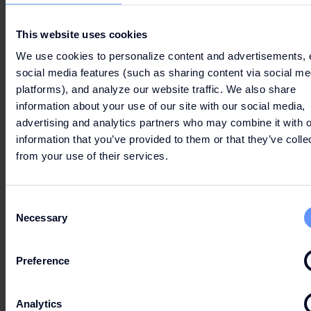
hjälper de dig:
This website uses cookies
+46(0)300 - 57 00 00
We use cookies to personalize content and advertisements, 
info@hedefashionoutlet.se
social media features (such as sharing content via social me
platforms), and analyze our website traffic. We also share
Du kan också kontrollera ditt saldo genom att
information about your use of our site with our social media,
kontakta kundservice via
advertising and analytics partners who may combine it with o
info@hedefashionoutlet.se
eller på telefon 0300 -
information that you’ve provided to them or that they’ve colle
57 00 00 klockan 10.00 – 19.00 alla dagar i
from your use of their services.
veckan. Vänligen ha ditt presentkortsnummer
tillgängligt för snabbare service.
Consent
Necessary
Selection
KÖP PRESENTKORT ONLINE
Preference
Analytics